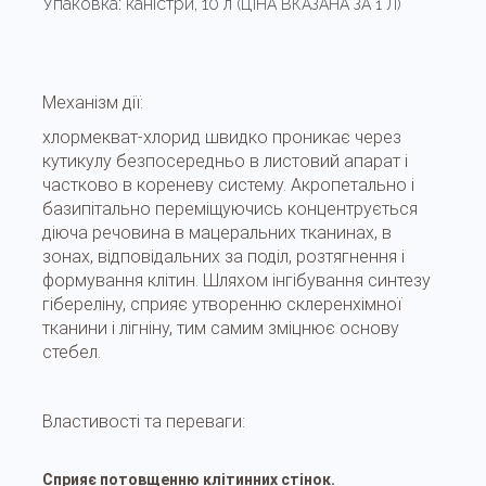
Упаковка:
каністри, 10 л
(ЦІНА ВКАЗАНА ЗА 1 Л)
Механізм дії:
хлормекват-хлорид швидко проникає через
кутикулу безпосередньо в листовий апарат і
частково в кореневу систему. Акропетально і
базипітально переміщуючись концентрується
діюча речовина в мацеральних тканинах, в
зонах, відповідальних за поділ, розтягнення і
формування клітин. Шляхом інгібування синтезу
гібереліну, сприяє утворенню склеренхімної
тканини і лігніну, тим самим зміцнює основу
стебел.
Властивості та переваги:
Сприяє потовщенню клітинних стінок.