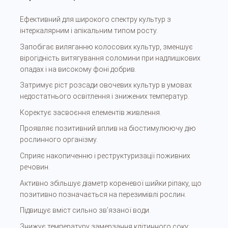
Ефективний для широкого спектру культур з
інтеркалярним і апікальним типом росту.
Запобігає виляганню колосових культур, зменшує
вірогідність витягування соломини при надлишкових
опадах і на високому фоні добрив.
Затримує ріст розсади овочевих культур в умовах
недостатнього освітлення і знижених температур.
Коректує засвоєння елементів живлення.
Проявляє позитивний вплив на біостимулюючу дію
рослинного організму.
Сприяє накопиченню і реструктуризації поживних
речовин.
Активно збільшує діаметр кореневої шийки ріпаку, що
позитивно позначається на перезимівлі рослин.
Підвищує вміст сильно зв’язаної води.
Знижує температуру замерзання клітинного соку;