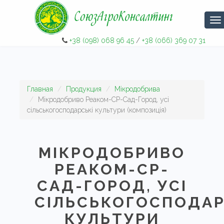
На
+38 (098) 068 96 45
/
+38 (066) 369 07 31
Главная
Продукция
Мікродобрива
Мікродобриво Реаком-СР-Сад-Город, усі
сільськогосподарські культури (композиція)
МІКРОДОБРИВО
РЕАКОМ-СР-
САД-ГОРОД, УСІ
СІЛЬСЬКОГОСПОДАР
КУЛЬТУРИ