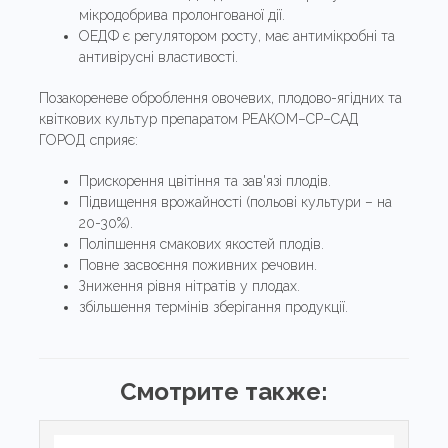
мікродобрива пролонгованої дії.
ОЕДФ є регулятором росту, має антимікробні та
антивірусні властивості.
Позакореневе оброблення овочевих, плодово-ягідних та
квіткових культур препаратом РЕАКОМ–СР–САД
ГОРОД сприяє:
Прискорення цвітіння та зав'язі плодів.
Підвищення врожайності (польові культури – на
20-30%).
Поліпшення смакових якостей плодів.
Повне засвоєння поживних речовин.
Зниження рівня нітратів у плодах.
збільшення термінів зберігання продукції.
Смотрите также: