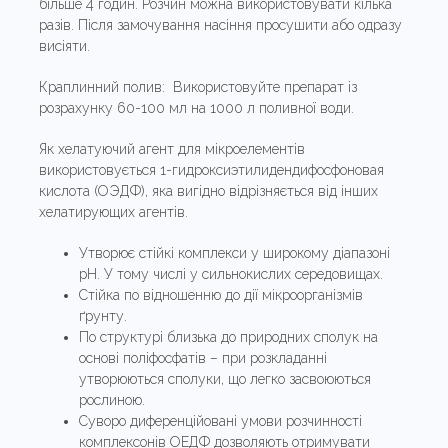
більше 4 годин. Розчин можна використовувати кілька
разів. Після замочування насіння просушити або одразу
висіяти.
Краплинний полив: Використовуйте препарат із
розрахунку 60-100 мл на 1000 л поливної води.
Як хелатуючий агент для мікроелементів
використовується 1-гидроксиэтилидендифосфоновая
кислота (ОЭДФ), яка вигідно відрізняється від інших
хелатирующих агентів.
Утворює стійкі комплекси у широкому діапазоні
рН. У тому числі у сильнокислих середовищах.
Стійка по відношенню до дії мікроорганізмів
ґрунту.
По структурі близька до природних сполук на
основі поліфосфатів – при розкладанні
утворюються сполуки, що легко засвоюються
рослиною.
Суворо диференційовані умови розчинності
комплексонів ОЕДФ дозволяють отримувати