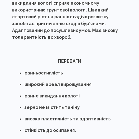
викидання волоті сприяє економному
використанню грунтової вологи. Швидкий
стартовий ріст на ранніх стадіях розвитку
запобігає пригніченню сходів бур’янами.
Адаптований до посушливих умов. Має високу
толерантність до хвороб.
ПЕРЕВАГИ
ранньостиглість
широкий ареал вирощування
раннє викидання волоті
зерно не містить таніну
висока пластичність та адаптивність
стійкість до осипання.