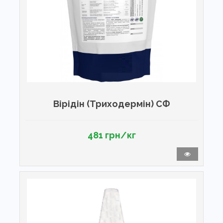
Вірідін (Триходермін) СФ
481 грн/кг