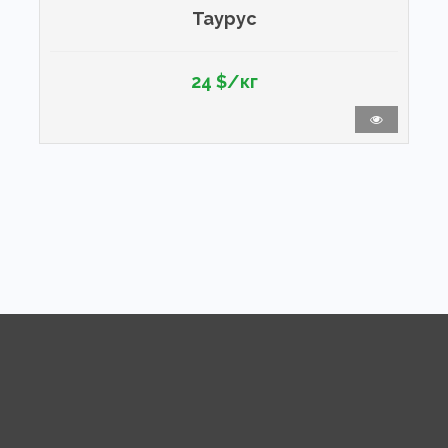
Таурус
24 $/кг