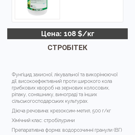
Цена: 108 $/кг
СТРОБІТЕК
Фунгіцид захисної, лікувальної та викорінюючої
дії, високоефективний проти широкого кола
грибкових хвороб на зернових колосових,
ріпаку, соняшнику, винограді та інших
сільськогосподарських культурах.
Діюча речовина:
крезоксим-метил, 500 г/кг
Хімічний клас:
стробілурини
Препаративна форма:
водорозчинні гранули (ВГ)