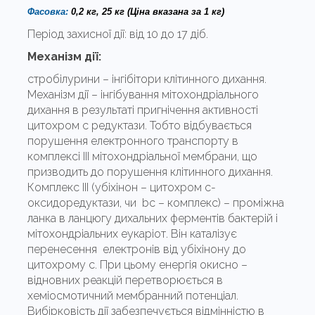
Фасовка:
0,2 кг, 25 кг
(Ціна вказана за 1 кг)
Період захисної дії:
від 10 до 17 діб.
Механізм дії:
стробілурини – інгібітори клітинного дихання.
Механізм дії – інгібування мітохондріального
дихання в результаті пригнічення активності
цитохром с редуктази. Тобто відбувається
порушення електронного транспорту в
комплексі ІІІ мітохондріальної мембрани, що
призводить до порушення клітинного дихання.
Комплекс ІІІ (убіхінон – цитохром с-
оксидоредуктази, чи bc – комплекс) – проміжна
ланка в ланцюгу дихальних ферментів бактерій і
мітохондріальних еукаріот. Він каталізує
перенесення електронів від убіхінону до
цитохрому с. При цьому енергія окисно –
відновних реакцій перетворюється в
хеміосмотичний мембранний потенціал.
Вибірковість дії забезпечується відмінністю в