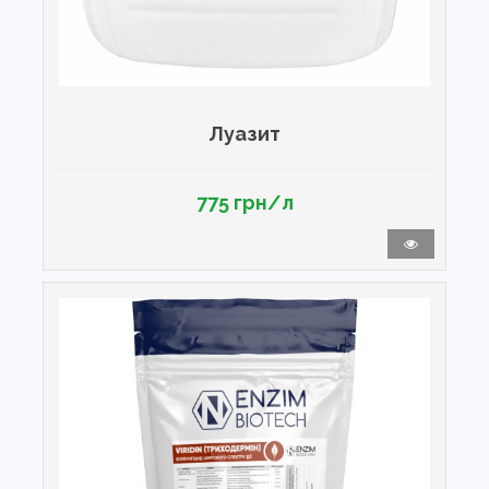
Луазит
775 грн/л