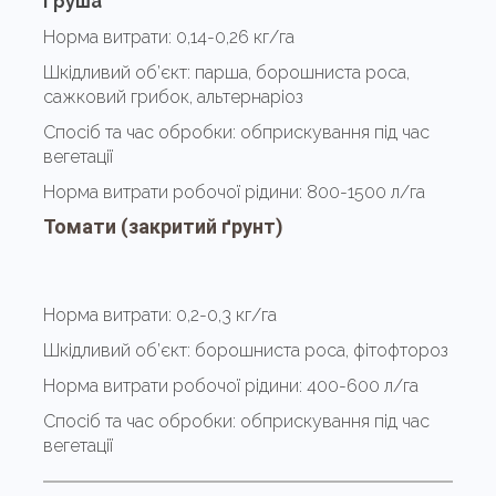
Груша
Норма витрати:
0,14-0,26 кг/га
Шкідливий об’єкт:
парша, борошниста роса,
сажковий грибок, альтернаріоз
Спосіб та час обробки:
обприскування під час
вегетації
Норма витрати робочої рідини:
800-1500 л/га
Томати
(закритий ґрунт)
Норма витрати:
0,2-0,3 кг/га
Шкідливий об’єкт:
борошниста роса, фітофтороз
Норма витрати робочої рідини:
400-600 л/га
Спосіб та час обробки:
обприскування під час
вегетації