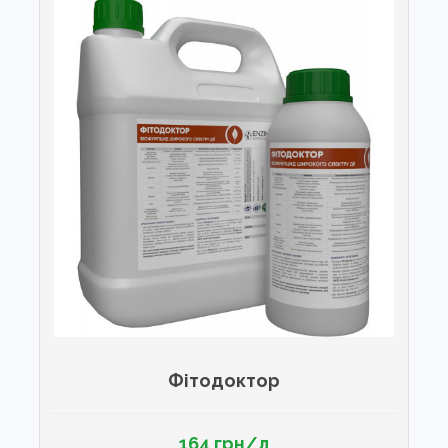
Фітодоктор
164 грн/л