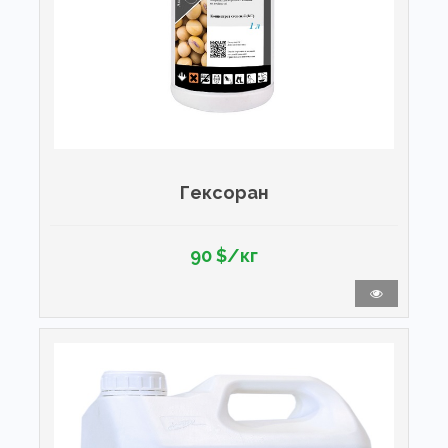
Гексоран
90 $/кг