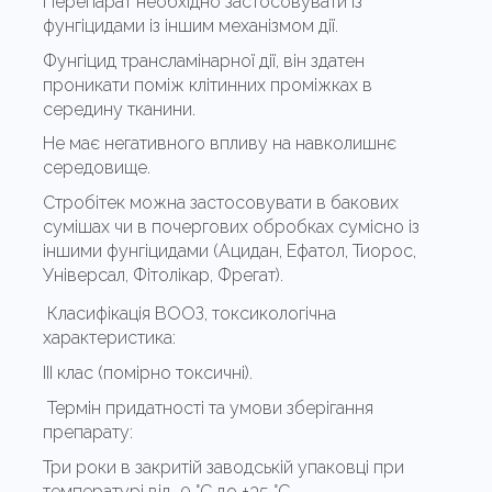
Перепарат необхідно застосовувати із
фунгіцидами із іншим механізмом дії.
Фунгіцид трансламінарної дії, він здатен
проникати поміж клітинних проміжках в
середину тканини.
Не має негативного впливу на навколишнє
середовище.
Стробітек можна застосовувати в бакових
сумішах чи в почергових обробках сумісно із
іншими фунгіцидами (Ацидан, Ефатол, Тиорос,
Універсал, Фітолікар, Фрегат).
Класифікація ВООЗ, токсикологічна
характеристика:
ІІІ клас (помірно токсичні).
Термін придатності та умови зберігання
препарату:
Три роки в закритій заводській упаковці при
температурі від 0 °С до +35 °С.