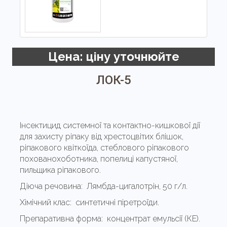
Цена: ціну уточнюйте
ЛОК-5
Інсектицид системної та контактно-кишкової дії
для захисту ріпаку від хрестоцвітих блішок,
ріпакового квіткоїда, стеблового ріпакового
похованохоботника, попелиці капустяної,
пильщика ріпакового.
Діюча речовина:
Лямбда-цигалотрін, 50 г/л.
Хімічний клас:
синтетичні піретроїди.
Препаративна форма:
концентрат емульсії (КЕ).