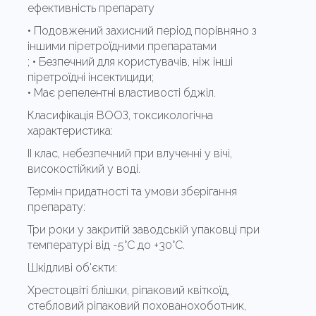
ефективність препарату
• Подовжений захисний період порівняно з
іншими піретроїдними препаратами
; • Безпечний для користувачів, ніж інші
піретроїдні інсектициди;
• Має репелентні властивості бджіл.
Класифікація ВООЗ, токсикологічна
характеристика:
II клас, небезпечний при влученні у вічі,
високостійкий у воді.
Термін придатності та умови зберігання
препарату:
Три роки у закритій заводській упаковці при
температурі від -5°С до +30°С.
Шкідливі об'єкти:
Хрестоцвіті блішки, ріпаковий квіткоїд,
стебловий ріпаковий похованохоботник,