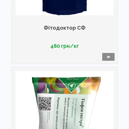
Фітодоктор СФ
480 грн/кг