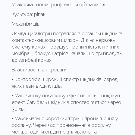
Упаковка:
полімерні флакони об'ємом 1 л.
Культура: ріпак.
Механізм дії:
Лямда-цигалотрін потрапляє в організм шкідника
контактно-кишковим шляхом.
Діє на нервову
систему комах, порушує проникність клітинних
мембран, блокує натрієві канали, що призводить
до загибелі комах.
Властивості та переваги:
• Контролює широкий спектр шкідників, серед
яких певні види кліщів;
• Має високу початкову ефективність – нокдаун-
ефект.
Загибель шкідників спостерігається через
30 хв.;
• Максимально короткий термін проникнення у
рослину.
Через час проникнення в рослину
менше години опади не впливають на