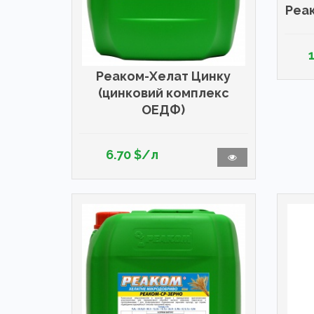
Реа
Реаком-Хелат Цинку
(цинковий комплекс
ОЕДФ)
6.70 $/л