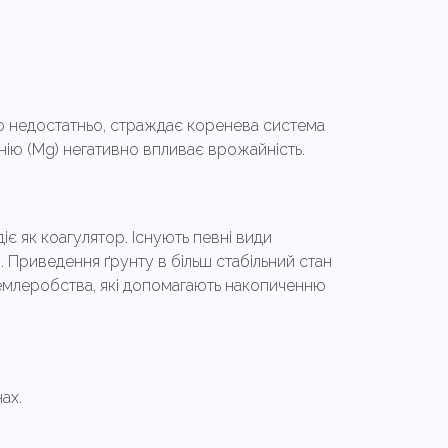
ію недостатньо, страждає коренева система
нію (Мg) негативно впливає врожайність.
іє як коагулятор. Існують певні види
ми. Приведення ґрунту в більш стабільний стан
землеробства, які допомагають накопиченню
ах.