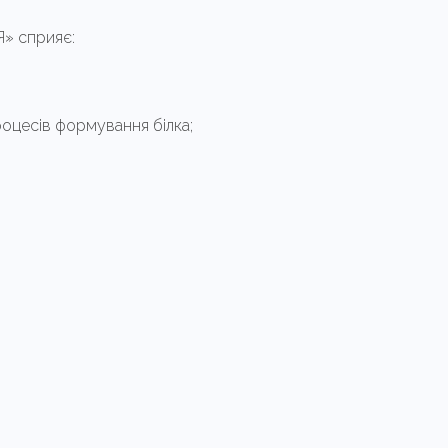
» сприяє:
роцесів формування білка;