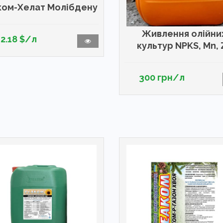
ком-Хелат Молібдену
Живлення олійни
12.18 $/л
культур NPKS, Mn, 
300 грн/л