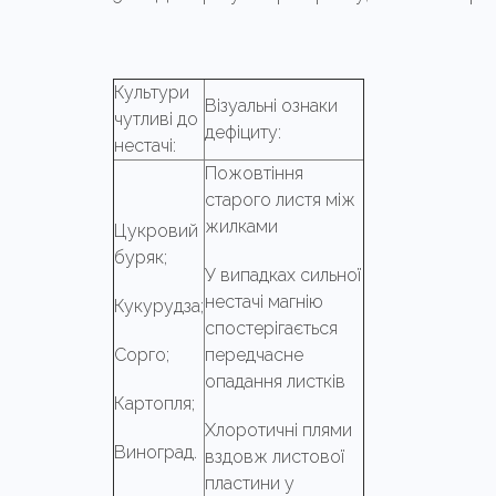
Культури
Візуальні ознаки
чутливі до
дефіциту:
нестачі:
Пожовтіння
старого листя між
жилками
Цукровий
буряк;
У випадках сильної
нестачі магнію
Кукурудза;
спостерігається
Сорго;
передчасне
опадання листків
Картопля;
Хлоротичні плями
Виноград.
вздовж листової
пластини у