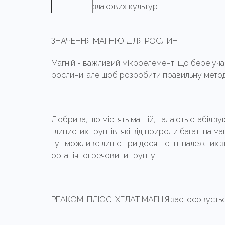
злакових культур
ЗНАЧЕННЯ МАГНІЮ ДЛЯ РОСЛИН
Магній - важливий мікроелемент, що бере уча
рослини, але щоб розробити правильну методи
Добрива, що містять магній, надають стабілізу
глинистих ґрунтів, які від природи багаті на м
тут можливе лише при досягненні належних з
органічної речовини ґрунту.
РЕАКОМ-ПЛЮС-ХЕЛАТ МАГНІЯ застосовується п