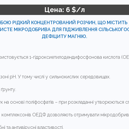
Цена: 6 $/л
ОЮ РІДКИЙ КОНЦЕНТРОВАНИЙ РОЗЧИН, ЩО МІСТИТЬ М
ЧИСТЕ МІКРОДОБРИВА ДЛЯ ПІДЖИВЛЕННЯ СІЛЬСЬКОГ
ДЕФІЦИТУ МАГНІЮ.
ристовується 1-гідроксиетилодендифосфонова кислота (ОЕДФ)
зоні рН. У тому числі у сильнокислих середовищах.
 ґрунту.
ук на основі поліфосфатів – при розкладанні утворюються 
і комплексонів ОЕДФ дозволяють отримувати мікродобрива 
і та антивірусні властивості.