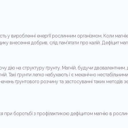
сть у виробленні енергії рослинним організмом. Коли магн
ку внесення добрив, слід пам'ятати про калій. Дефіцит маг
ючу дію на структуру ґрунту. Магній, будучи двовалентним, д
агній. Такі ґрунти легко набухають і є механічно нестабільни
начень ґрунтового розчину та застосуванні таких методів 
ри боротьбі з профілактикою дефіцитом магнію в рослин