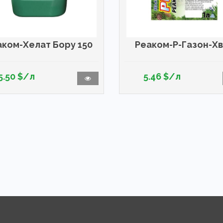
аком-Хелат Бору 150
Реаком-Р-Газон-Х
5.50 $/л
5.46 $/л