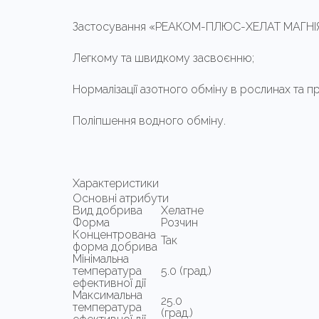
Застосування «РЕАКОМ-ПЛЮС-ХЕЛАТ МАГНІЯ
Легкому та швидкому засвоєнню;
Нормалізації азотного обміну в рослинах та п
Поліпшення водного обміну.
Характеристики
Основні атрибути
Вид добрива
Хелатне
Форма
Розчин
Концентрована
Так
форма добрива
Мінімальна
температура
5.0 (град.)
ефективної дії
Максимальна
25.0
температура
(град.)