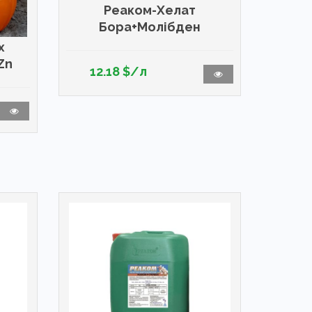
Реаком-Хелат
Бора+Молібден
х
Zn
12.18 $/л