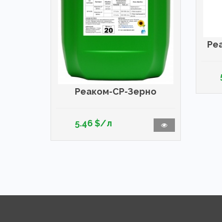
Ре
Реаком-СР-Зерно
5.46 $/л