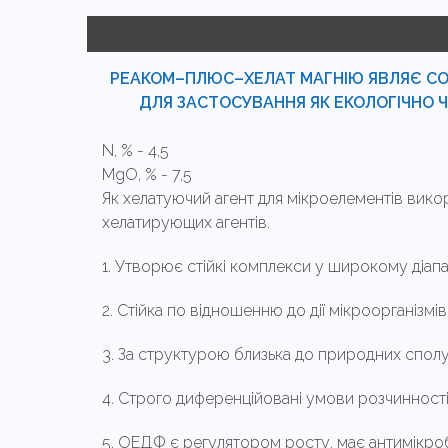
РЕАКОМ–ПЛЮС–ХЕЛАТ МАГНІЮ ЯВЛЯЄ СОБ
ДЛЯ ЗАСТОСУВАННЯ ЯК ЕКОЛОГІЧНО 
N, % - 4,5
MgO, % - 7,5
Як хелатуючий агент для мікроелементів вико
хелатирующих агентів.
1. Утворює стійкі комплекси у широкому діапа
2. Стійка по відношенню до дії мікроорганізмів
3. За структурою близька до природних спол
4. Строго диференційовані умови розчинност
5. ОЕДФ є регулятором росту, має антимікробн