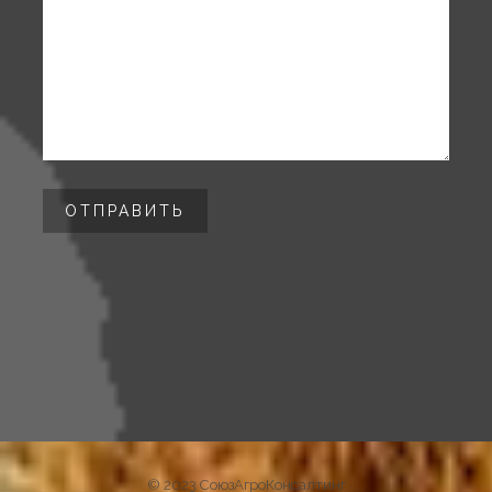
© 2023 СоюзАгроКонсалтинг