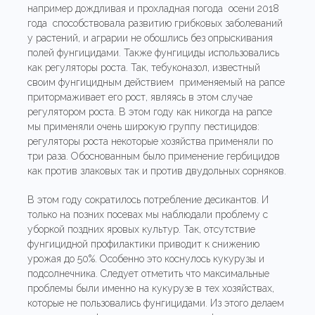
например дождливая и прохладная погода осени 2018
года способствовала развитию грибковых заболеваний
у растений, и аграрии не обошлись без опрыскивания
полей фунгицидами. Также фунгициды использовались
как регуляторы роста. Так, тебуконазол, известный
своим фунгицидным действием применяемый на рапсе
притормаживает его рост, являясь в этом случае
регулятором роста. В этом году как никогда на рапсе
мы применяли очень широкую группу пестицидов:
регуляторы роста некоторые хозяйства применяли по
три раза. Обоснованным было применение гербицидов
как против злаковых так и против двудольных сорняков.
В этом году сократилось потребление десикантов. И
только на позних посевах мы наблюдали проблему с
уборкой поздних яровых культур. Так, отсутствие
фунгицидной профилактики приводит к снижению
урожая до 50%. Особенно это коснулось кукурузы и
подсолнечника. Следует отметить что максимальные
проблемы были именно на кукурузе в тех хозяйствах,
которые не пользовались фунгицидами. Из этого делаем